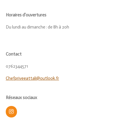
Horaires d'ouvertures
Du lundi au dimanche : de 8h à 20h
Contact
0762344571
Chefpriveeattali@outlook.fr
Réseaux sociaux
I
n
s